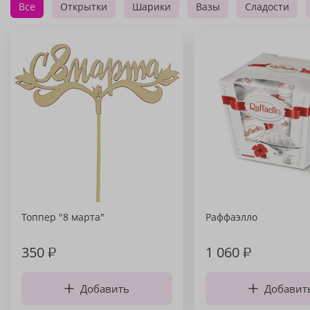
Все
Открытки
Шарики
Вазы
Сладости
Топпер "8 марта"
Раффаэлло
350
₽
1 060
₽
Добавить
Добавит