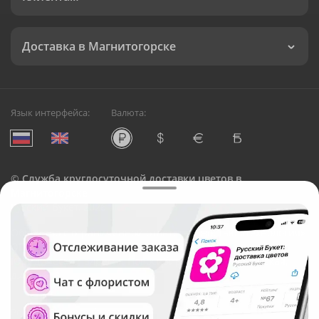
Доставка в Магнитогорске
Язык интерфейса:
Валюта:
©
Служба круглосуточной доставки цветов в
Магнитогорске
Русский Букет, 2026
Общество с ограниченной ответственностью «Технология»
ОГРН: 1195476081745, ИНН: 5410081997
Юридический адрес: г. Новосибирск, ул. Ипподромская,
д.42, оф. 3
Рейтинг Русского букета