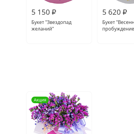
5 150
5 620
₽
₽
Букет "Звездопад
Букет "Весен
желаний"
пробуждение
Акция