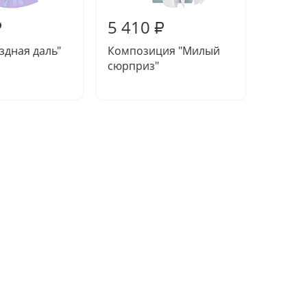
5 410
5 11
₽
₽
ездная даль"
Композиция "Милый
Компо
сюрприз"
леди"