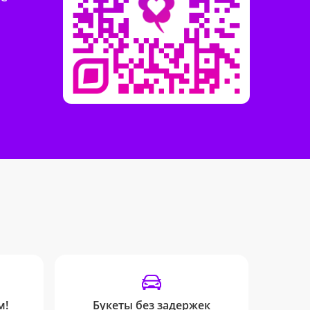
м!
Букеты без задержек
Отсле