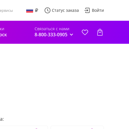
Статус заказа
Войти
ервисы
ки
Связаться с нами
рск
8-800-333-0905
а: