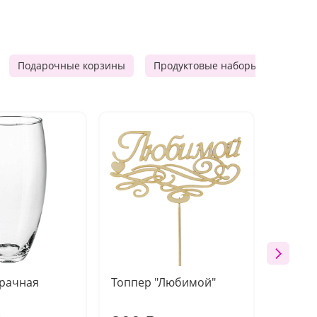
Подарочные корзины
Продуктовые наборы
Мужск
зрачная
Топпер "Любимой"
Открыт
работы