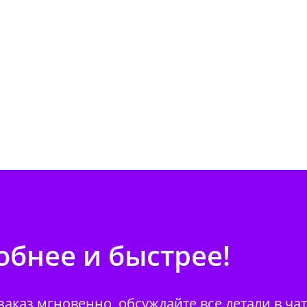
бнее и быстрее!
аказ мгновенно, обсуждайте все детали в ча