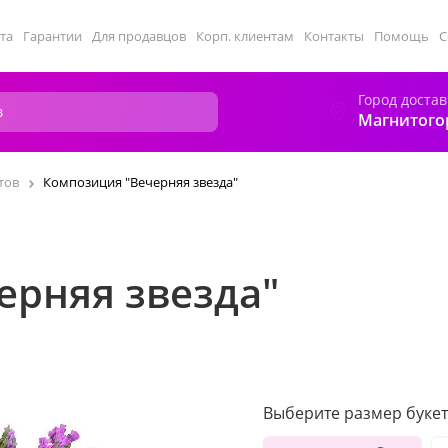
та
Гарантии
Для продавцов
Корп. клиентам
Контакты
Помощь
С
Город достав
Магнитого
тов
Композиция "Вечерняя звезда"
ерняя звезда"
Выберите размер букет