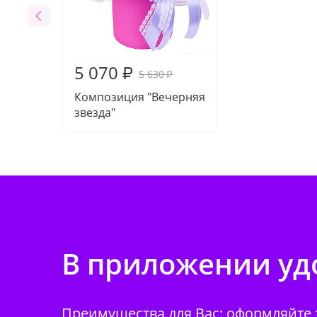
5 070
₽
5 630
₽
Композиция "Вечерняя
звезда"
В приложении удо
Преимущества для Вас: оформляйте з