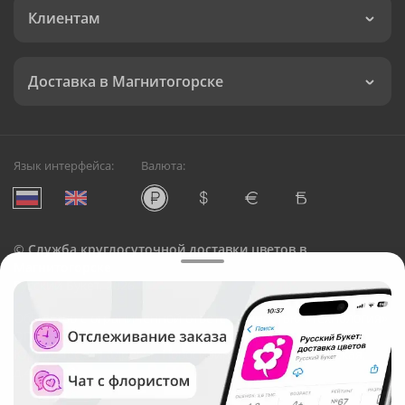
Клиентам
Доставка в Магнитогорске
Язык интерфейса:
Валюта:
©
Служба круглосуточной доставки цветов в
Магнитогорске
Русский Букет, 2026
Общество с ограниченной ответственностью «Технология»
ОГРН: 1195476081745, ИНН: 5410081997
Юридический адрес: г. Новосибирск, ул. Ипподромская,
д.42, оф. 3