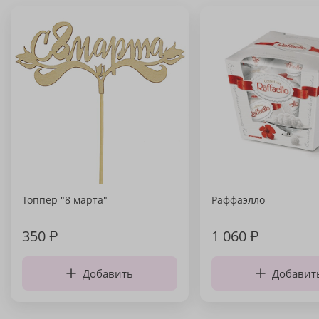
Топпер "8 марта"
Раффаэлло
350
₽
1 060
₽
Добавить
Добавит