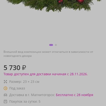
Внешний вид композиции может отличаться в зависимости от
новогоднего декора
5 730
₽
Товар доступен для доставки начиная с 28.11.2026.
Размер:
23
×
23
см
Под заказ
Доставка в г. Магнитогорск:
Бесплатно
с 28 ноября
Покупок за сутки:
5