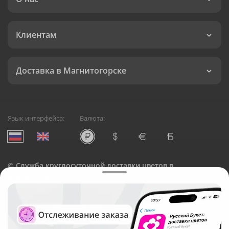
Клиентам
Доставка в Магнитогорске
Язык интерфейса:
Валюта:
©
Служба круглосуточной доставки цветов в
Магнитогорске
Русский Букет, 2026
Общество с ограниченной ответственностью «Технология»
ОГРН: 1195476081745, ИНН: 5410081997
Юридический адрес: г. Новосибирск, ул. Ипподромская,