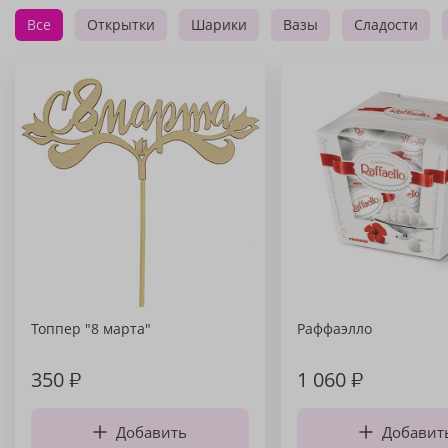
Все
Открытки
Шарики
Вазы
Сладости
Топпер "8 марта"
Раффаэлло
350
₽
1 060
₽
Добавить
Добавит