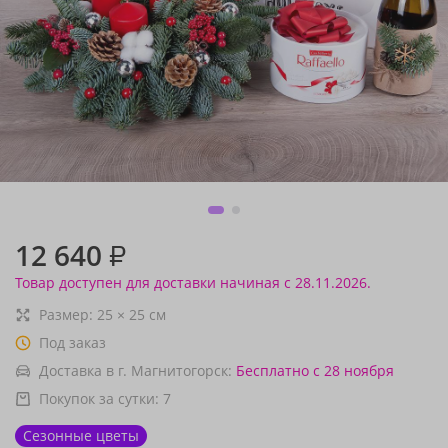
12 640
₽
Товар доступен для доставки начиная с 28.11.2026.
Размер:
25
×
25
см
Под заказ
Доставка в г. Магнитогорск:
Бесплатно
с 28 ноября
Покупок за сутки:
7
Сезонные цветы