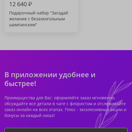
12 640
₽
Подарочный набор "Загадай
желание с безалкогольным
шампанским"
В приложении удобнее и
быстрее!
Преимущества для Вас: оформляйте заказ мгновенно,
обсуждайте все детали в чате с флористом и отслеживайте
заказ онлайн на всех этапах. Плюс - эксклюзивные акции и
бонусы за каждый заказ!