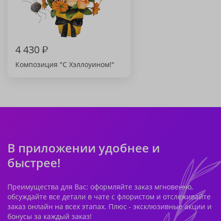
4 430
₽
Композиция "С Хэллоуином!"
В приложении удобнее и
быстрее!
Преимущества для Вас: оформляйте заказ мгновенно,
обсуждайте все детали в чате с флористом и отслеживайте
заказ онлайн на всех этапах. Плюс - эксклюзивные акции и
бонусы за каждый заказ!