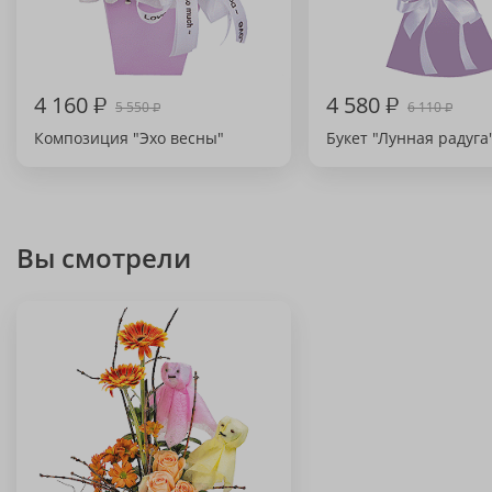
4 160
₽
4 580
₽
5 550
6 110
₽
₽
Композиция "Эхо весны"
Букет "Лунная радуга
Вы смотрели