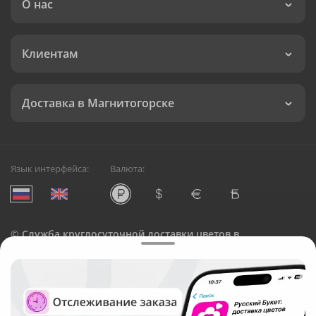
О нас
Клиентам
Доставка в Магнитогорске
Язык интерфейса:
Валюта:
©
Служба круглосуточной доставки цветов в
Магнитогорске
Русский Букет, 2026
Общество с ограниченной ответственностью «Технология»
ОГРН: 1195476081745, ИНН: 5410081997
Юридический адрес: г. Новосибирск, ул. Ипподромская,