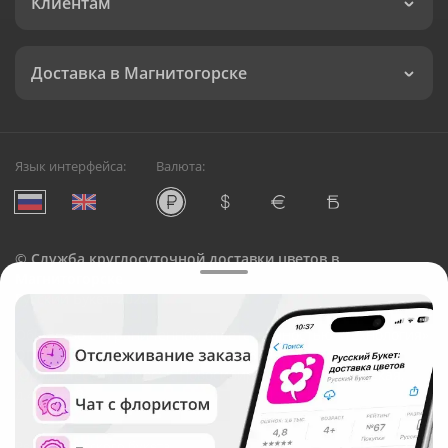
Клиентам
Доставка в Магнитогорске
Язык интерфейса:
Валюта:
©
Служба круглосуточной доставки цветов в
Магнитогорске
Русский Букет, 2026
Общество с ограниченной ответственностью «Технология»
ОГРН: 1195476081745, ИНН: 5410081997
Юридический адрес: г. Новосибирск, ул. Ипподромская,
д.42, оф. 3
Рейтинг Русского букета