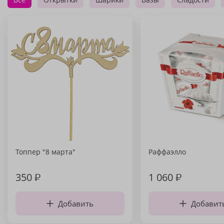
Топпер "8 марта"
Раффаэлло
350
₽
1 060
₽
Добавить
Добавит