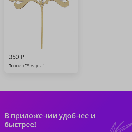
350
₽
Топпер "8 марта"
В приложении удобнее и
быстрее!