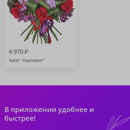
6 970
₽
Букет "Карнавал"
В приложении удобнее и
быстрее!