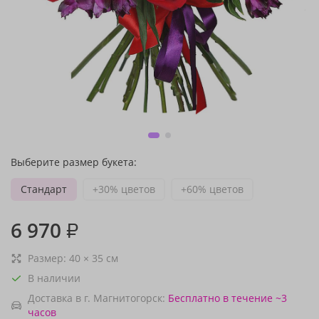
Выберите размер букета:
Стандарт
+30% цветов
+60% цветов
6 970
₽
Размер:
40
×
35
см
В наличии
Доставка в г. Магнитогорск:
Бесплатно
в течение ~3
часов