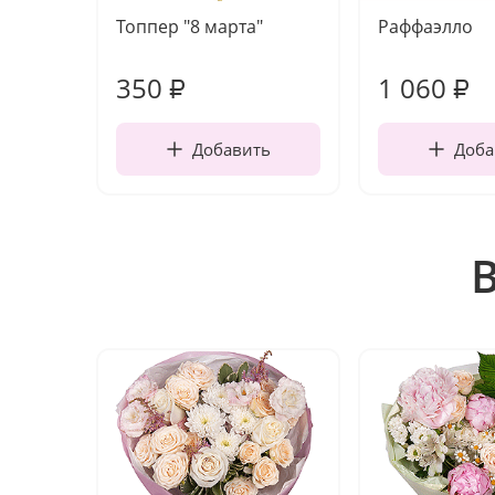
Топпер "8 марта"
Раффаэлло
350
1 060
₽
₽
Добавить
Доба