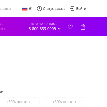
Статус заказа
Войти
ервисы
ки
Связаться с нами
рск
8-800-333-0905
а:
+30% цветов
+60% цветов