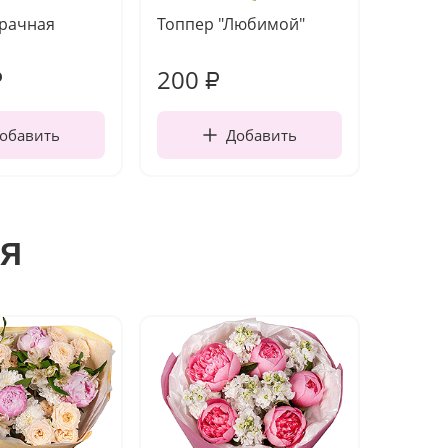
зрачная
Топпер "Любимой"
Открыт
работы
200
210
₽
₽
обавить
Добавить
я