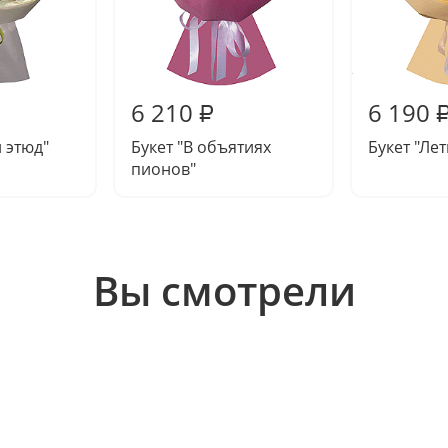
6 210
6 190
₽
й этюд"
Букет "В объятиях
Букет "Ле
пионов"
Вы смотрели