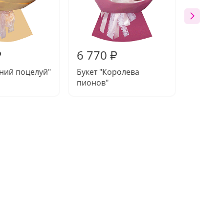
6 770
6 41
₽
₽
тний поцелуй"
Букет "Королева
Букет 
пионов"