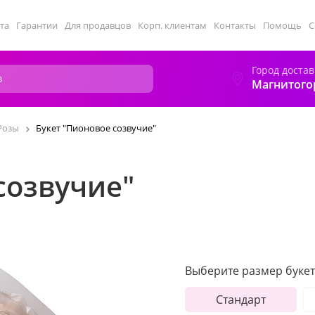
та
Гарантии
Для продавцов
Корп. клиентам
Контакты
Помощь
С
Город достав
Магнитого
Розы
Букет "Пионовое созвучие"
созвучие"
Выберите размер букет
Стандарт