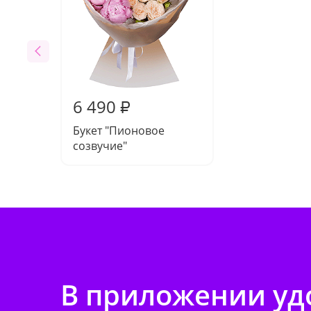
6 490
₽
Букет "Пионовое
созвучие"
В приложении удо