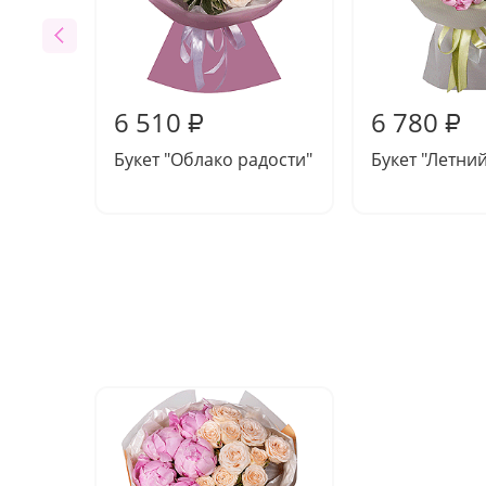
6 510
6 780
₽
₽
Букет "Облако радости"
Букет "Летни