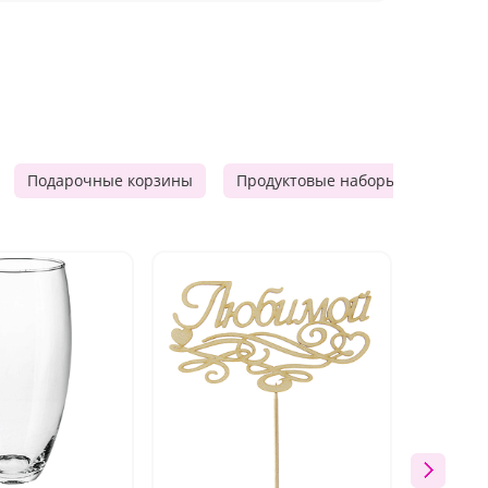
Подарочные корзины
Продуктовые наборы
Мужск