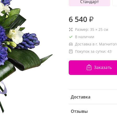
Стандарт
6 540
₽
Размер:
35
×
25
см
В наличии
Доставка в г. Магнитог
Покупок за сутки:
43
Заказать
Доставка
Отзывы