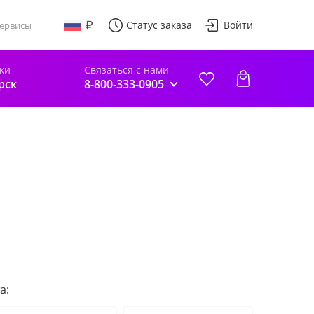
Статус заказа
Войти
ервисы
ки
Связаться с нами
рск
8-800-333-0905
а: