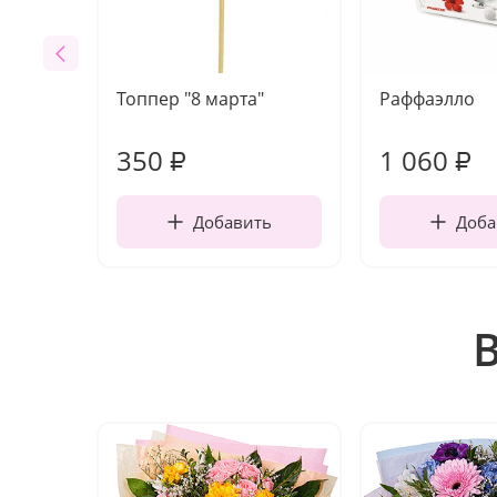
Топпер "8 марта"
Раффаэлло
350
1 060
₽
₽
Добавить
Доба