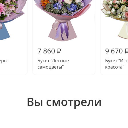
7 860
9 670
₽
еры
Букет "Лесные
Букет "Ис
самоцветы"
красота"
Вы смотрели