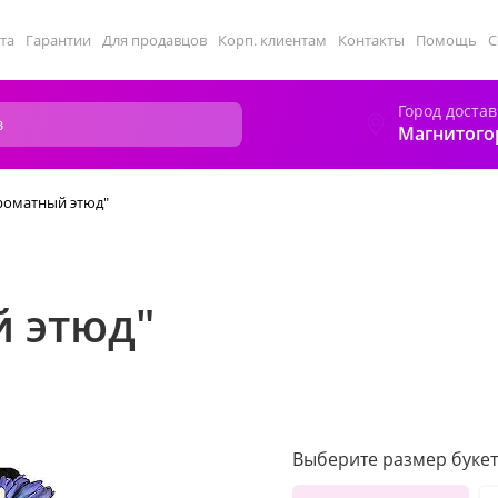
та
Гарантии
Для продавцов
Корп. клиентам
Контакты
Помощь
С
Город достав
Магнитого
Ароматный этюд"
й этюд"
Выберите размер букет