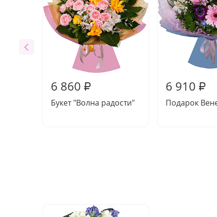
6 860
6 910
₽
₽
Букет "Волна радости"
Подарок Вен