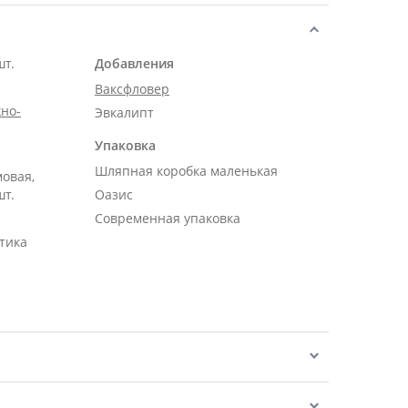
шт.
Добавления
Ваксфловер
но-
Эвкалипт
Упаковка
Шляпная коробка маленькая
мовая,
шт.
Оазис
Современная упаковка
тика