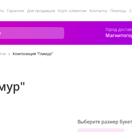
та
Гарантии
Для продавцов
Корп. клиентам
Контакты
Помощь
С
Город достав
Магнитого
тов
Композиция "Гламур"
мур"
Выберите размер букет