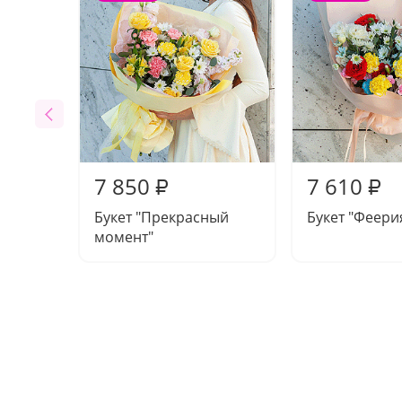
7 850
7 610
₽
₽
Букет "Прекрасный
Букет "Феери
момент"