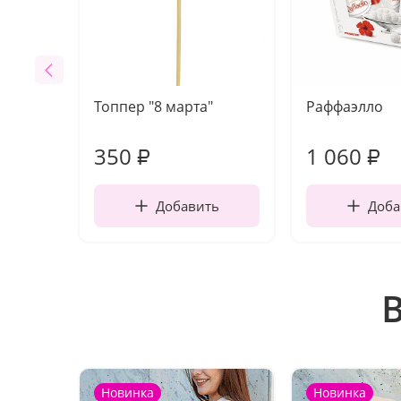
Топпер "8 марта"
Раффаэлло
350
1 060
₽
₽
Добавить
Доба
Новинка
Новинка