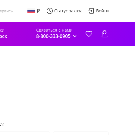
Статус заказа
Войти
ервисы
ки
Связаться с нами
рск
8-800-333-0905
а: