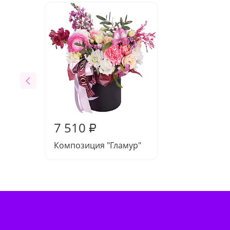
7 510
₽
Композиция "Гламур"