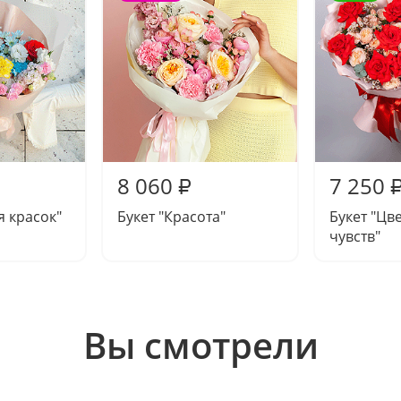
8 060
7 250
₽
я красок"
Букет "Красота"
Букет "Цв
чувств"
Вы смотрели