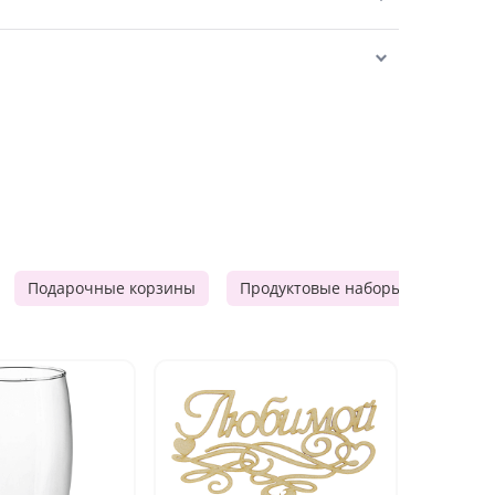
Подарочные корзины
Продуктовые наборы
Мужск