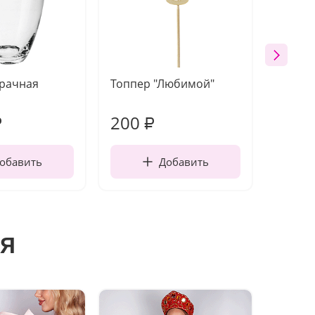
зрачная
Топпер "Любимой"
Открыт
работы
200
210
₽
₽
обавить
Добавить
я