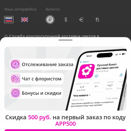
Язык интерфейса:
Валюта:
©
Служба круглосуточной доставки цветов в
Магнитогорске
Русский Букет, 2026
Общество с ограниченной ответственностью «Технология»
ОГРН: 1195476081745, ИНН: 5410081997
Юридический адрес: г. Новосибирск, ул. Ипподромская,
д.42, оф. 3
Рейтинг Русского букета
Скидка
500 руб.
на первый заказ по коду
APP500