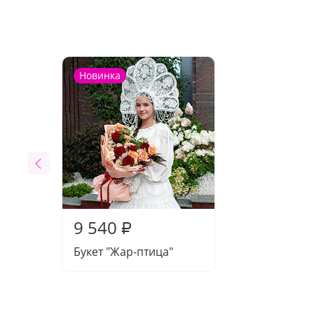
Новинка
9 540
₽
Букет "Жар-птица"