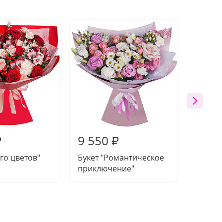
9 550
10 1
₽
₽
нго цветов"
Букет "Романтическое
Букет 
приключение"
"Очар