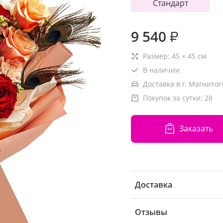
Стандарт
9 540
₽
Размер:
45
×
45
см
В наличии
Доставка в г. Магнитог
Покупок за сутки:
28
Заказать
Доставка
Отзывы