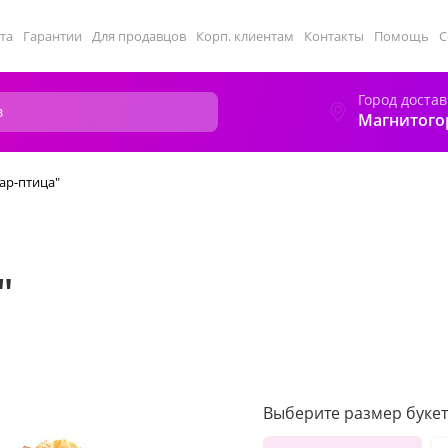
та
Гарантии
Для продавцов
Корп. клиентам
Контакты
Помощь
С
Город достав
Магнитого
ар-птица"
"
Выберите размер букет