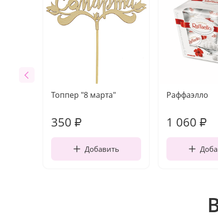
Топпер "8 марта"
Раффаэлло
350
1 060
₽
₽
Добавить
Доба