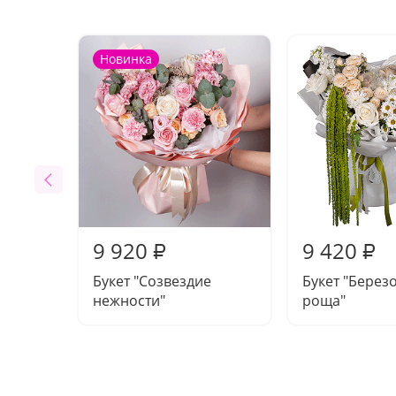
Новинка
9 920
9 420
₽
₽
Букет "Созвездие
Букет "Берез
нежности"
роща"