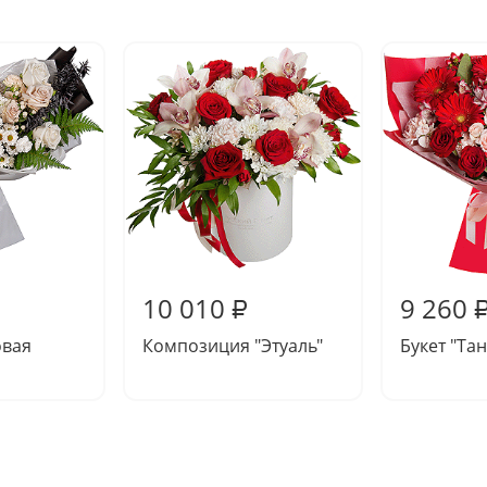
10 010
9 260
₽
овая
Композиция "Этуаль"
Букет "Та