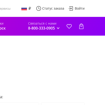
Статус заказа
Войти
ервисы
ки
Связаться с нами
рск
8-800-333-0905
а: