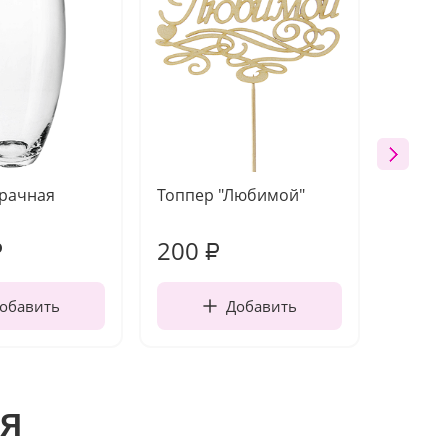
зрачная
Топпер "Любимой"
Открыт
работы
200
210
₽
₽
обавить
Добавить
я