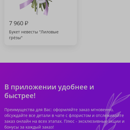
7 960
₽
Букет невесты "Лиловые
грёзы"
В приложении удобнее и
быстрее!
Преимущества для Вас: оформляйте заказ мгновенно,
обсуждайте все детали в чате с флористом и отслеживайте
заказ онлайн на всех этапах. Плюс - эксклюзивные акции и
бонусы за каждый заказ!