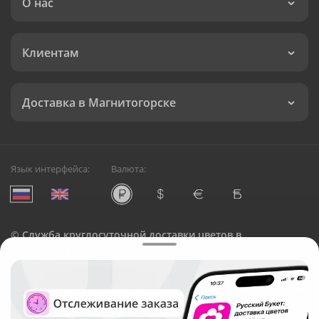
О нас
Клиентам
Доставка в Магнитогорске
Язык интерфейса:
Валюта:
©
Служба круглосуточной доставки цветов в
Магнитогорске
Русский Букет, 2026
Общество с ограниченной ответственностью «Технология»
ОГРН: 1195476081745, ИНН: 5410081997
Юридический адрес: г. Новосибирск, ул. Ипподромская,