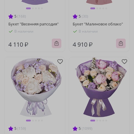
5
(168)
5
(30)
Букет "Весенняя рапсодия"
Букет "Малиновое облако"
В наличии
В наличии
4 110 ₽
4 910 ₽
5
(159)
5
(1099)