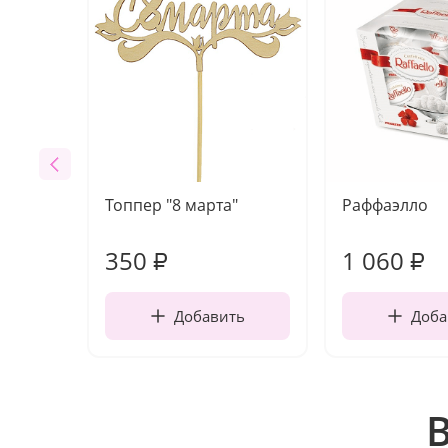
Топпер "8 марта"
Раффаэлло
350
1 060
₽
₽
Добавить
Доба