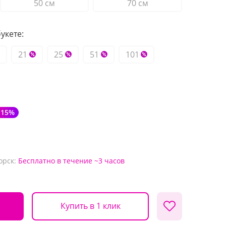
50 см
70 см
укете:
21
25
51
101
-15%
орск:
Бесплатно
в течение ~3 часов
Купить в 1 клик