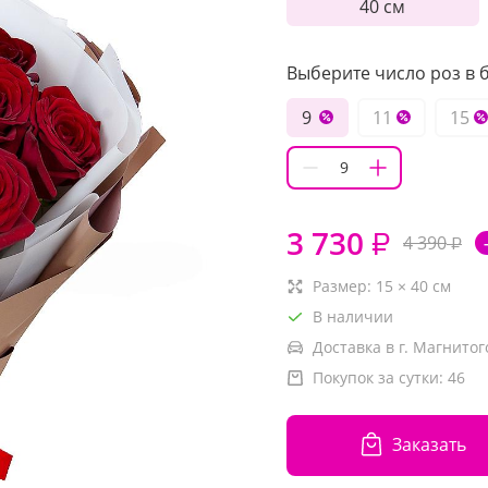
40 см
Выберите число роз в б
9
11
15
3 730
₽
4 390
₽
Размер:
15
×
40
см
В наличии
Доставка в г. Магнитог
Покупок за сутки:
46
Заказать