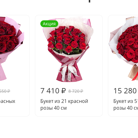
Акция
7 410
15 280
₽
550
8 720
₽
₽
красных
Букет из 21 красной
Букет из 
розы 40 см
розы 40 с