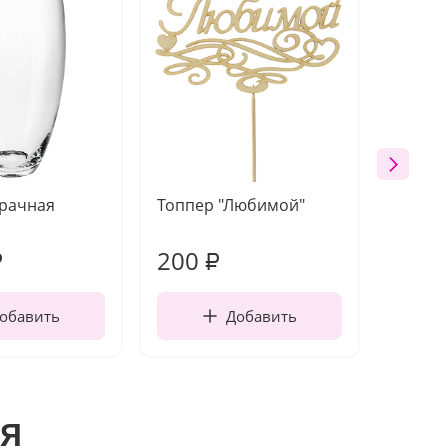
зрачная
Топпер "Любимой"
Открыт
работы
200
210
₽
₽
обавить
Добавить
я