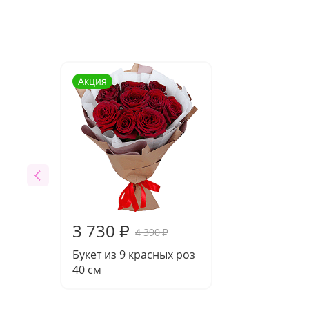
Акция
3 730
₽
4 390
₽
Букет из 9 красных роз
40 см