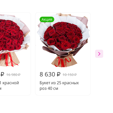
Акция
Акция
8 630
15 2
₽
₽
16 980
10 150
₽
₽
51 красной
Букет из 25 красных
Букет 
м
роз 40 см
розы 4