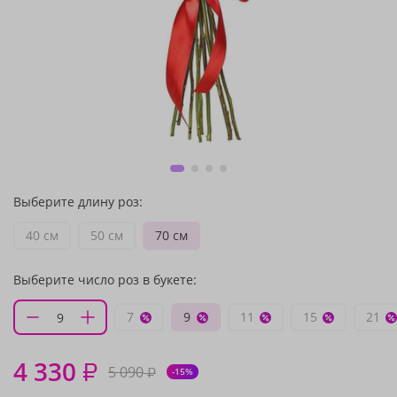
Выберите длину роз:
40 см
50 см
70 см
Выберите число роз в букете:
7
9
11
15
21
4 330
₽
5 090
₽
-15%