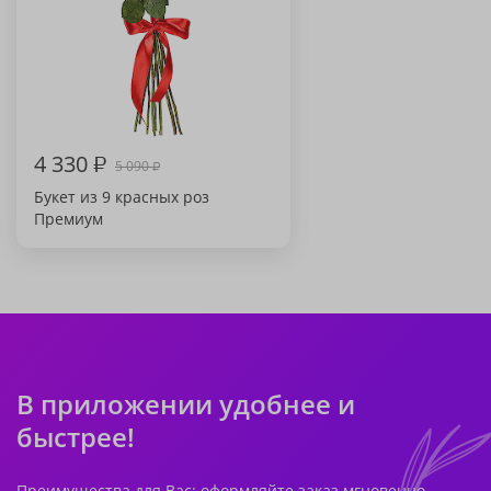
4 330
₽
5 090
₽
Букет из 9 красных роз
Премиум
В приложении удобнее и
быстрее!
Преимущества для Вас: оформляйте заказ мгновенно,