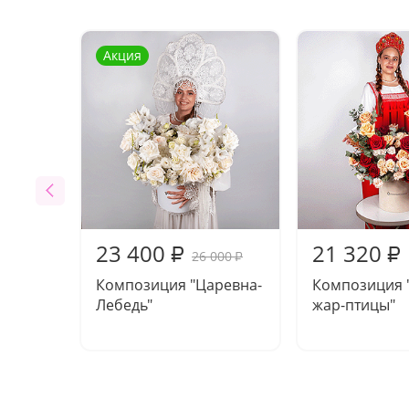
Акция
23 400
21 320
₽
₽
26 000
₽
Композиция "Царевна-
Композиция 
Лебедь"
жар-птицы"