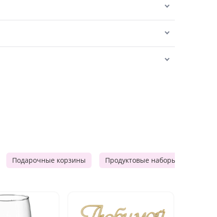
Подарочные корзины
Продуктовые наборы
Мужск