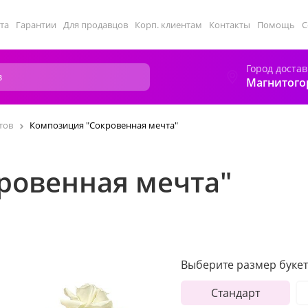
та
Гарантии
Для продавцов
Корп. клиентам
Контакты
Помощь
С
Город достав
Магнитого
тов
Композиция "Сокровенная мечта"
ровенная мечта"
Выберите размер букет
Стандарт