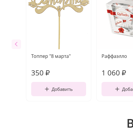
Топпер "8 марта"
Раффаэлло
350
1 060
₽
₽
Добавить
Доба