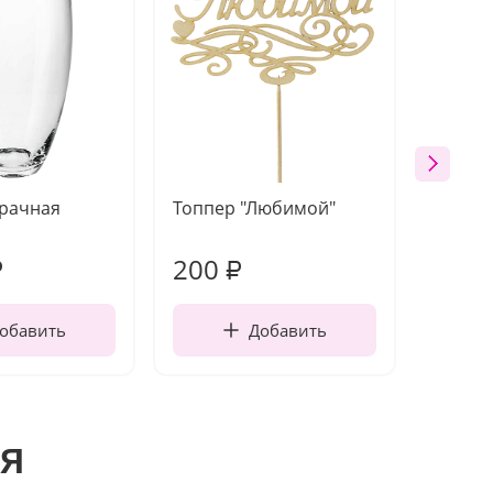
зрачная
Топпер "Любимой"
Открыт
работы
200
210
₽
₽
обавить
Добавить
я