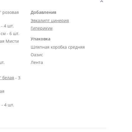
' розовая
Добавления
Эвкалипт цинерия
Роза Эквадор белая 50 см - 4 шт.
Гиперикум
см - 6 шт.
Упаковка
ная Мисти
Шляпная коробка средняя
Оазис
шт.
Лента
' белая
- 3
ая
- 4 шт.