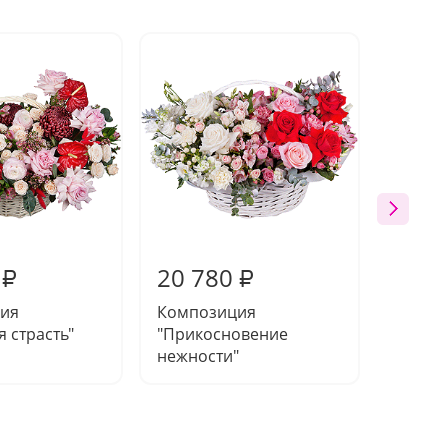
20 780
24 4
₽
₽
ия
Композиция
Огром
я страсть"
"Прикосновение
нежности"