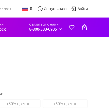
Статус заказа
Войти
ервисы
ки
Связаться с нами
рск
8-800-333-0905
а:
+30% цветов
+60% цветов