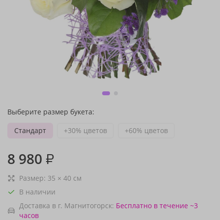
Выберите размер букета:
Стандарт
+30% цветов
+60% цветов
8 980
₽
Размер:
35
×
40
см
В наличии
Доставка в г. Магнитогорск:
Бесплатно
в течение ~3
часов