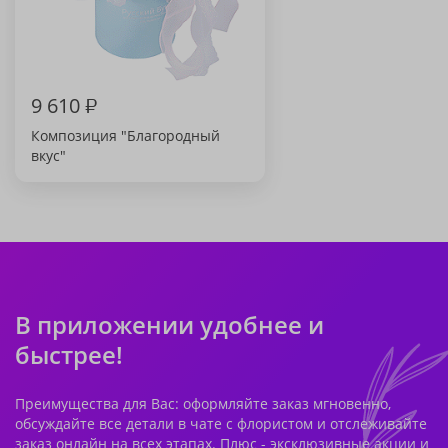
9 610
₽
Композиция "Благородный
вкус"
В приложении удобнее и
быстрее!
Преимущества для Вас: оформляйте заказ мгновенно,
обсуждайте все детали в чате с флористом и отслеживайте
заказ онлайн на всех этапах. Плюс - эксклюзивные акции и