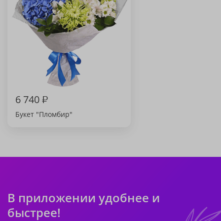
6 740
₽
Букет "Пломбир"
В приложении удобнее и
быстрее!