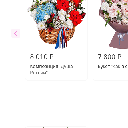
8 010
7 800
₽
₽
Композиция "Душа
Букет "Как в 
России"