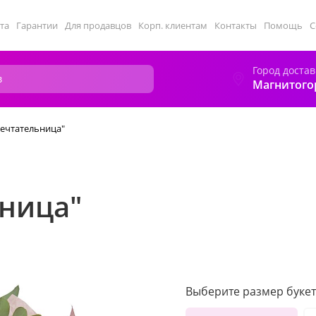
та
Гарантии
Для продавцов
Корп. клиентам
Контакты
Помощь
С
Город достав
Магнитого
Мечтательница"
ьница"
Выберите размер букет