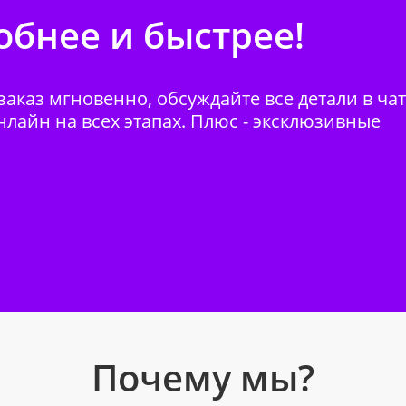
бнее и быстрее!
аказ мгновенно, обсуждайте все детали в ча
нлайн на всех этапах. Плюс - эксклюзивные
Почему мы?