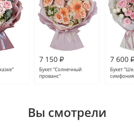
7 150
7 600
₽
сказке"
Букет "Солнечный
Букет "Ше
прованс"
симфония
Вы смотрели