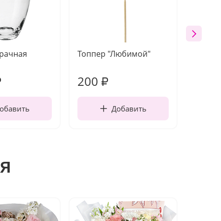
зрачная
Топпер "Любимой"
Открыт
работы
200
210
₽
₽
обавить
Добавить
я