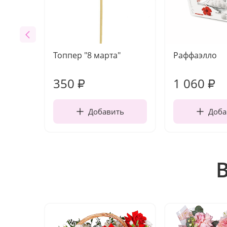
Топпер "8 марта"
Раффаэлло
350
1 060
₽
₽
Добавить
Доба