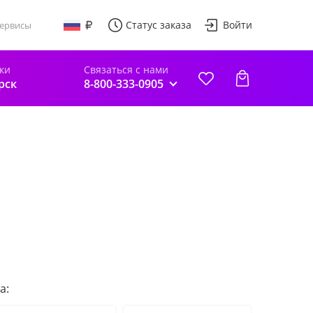
Статус заказа
Войти
ервисы
ки
Связаться с нами
рск
8-800-333-0905
а: