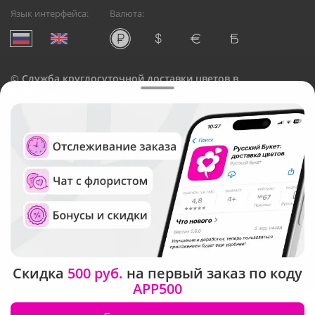
Язык интерфейса:
Валюта:
©
Служба круглосуточной доставки цветов в
Магнитогорске
Русский Букет, 2026
Общество с ограниченной ответственностью «Технология»
ОГРН: 1195476081745, ИНН: 5410081997
Юридический адрес: г. Новосибирск, ул. Ипподромская,
д.42, оф. 3
Рейтинг Русского букета
Скидка
500 руб.
на первый заказ по коду
APP500