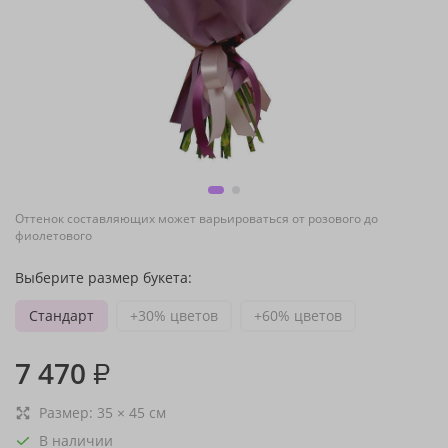
Оттенок составляющих может варьироваться от розового до
фиолетового
Выберите размер букета:
Стандарт
+30% цветов
+60% цветов
7 470
₽
Размер:
35
×
45
см
В наличии