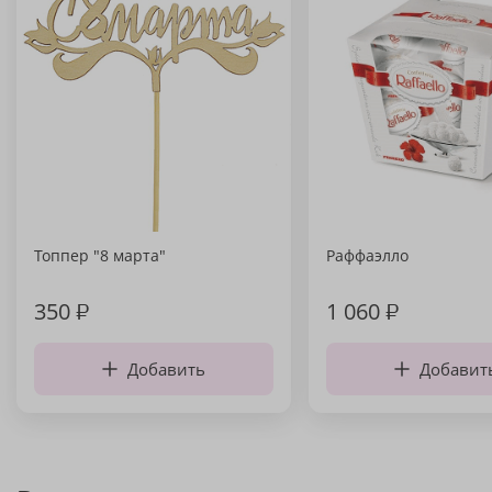
Топпер "8 марта"
Раффаэлло
350
₽
1 060
₽
Добавить
Добавит