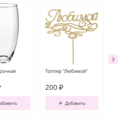
зрачная
Топпер "Любимой"
Открыт
работы
200
210
₽
₽
обавить
Добавить