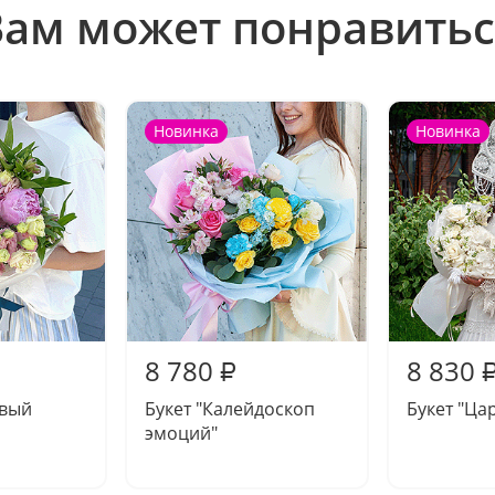
Вам может понравитьс
Новинка
Новинка
8 780
8 830
₽
овый
Букет "Калейдоскоп
Букет "Ца
эмоций"