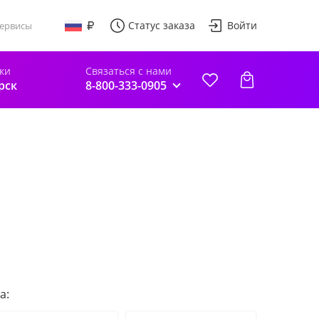
Статус заказа
Войти
ервисы
ки
Связаться с нами
рск
8-800-333-0905
а: