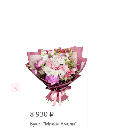
8 930
₽
Букет "Милая Амели"