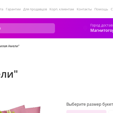
та
Гарантии
Для продавцов
Корп. клиентам
Контакты
Помощь
С
Город достав
Магнитого
Милая Амели"
ели"
Выберите размер букет