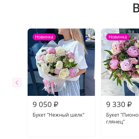
Новинка
Новинка
9 050
9 330
₽
₽
Букет "Нежный шелк"
Букет "Пион
глянец"