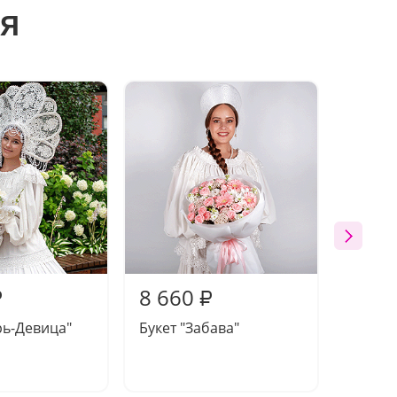
я
8 660
9 15
₽
₽
рь-Девица"
Букет "Забава"
Букет 