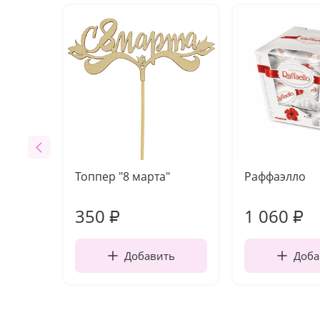
Топпер "8 марта"
Раффаэлло
350
1 060
₽
₽
Добавить
Доба