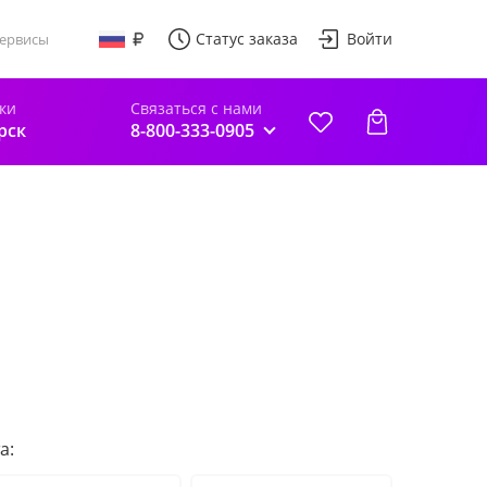
Статус заказа
Войти
ервисы
ки
Связаться с нами
рск
8-800-333-0905
а: