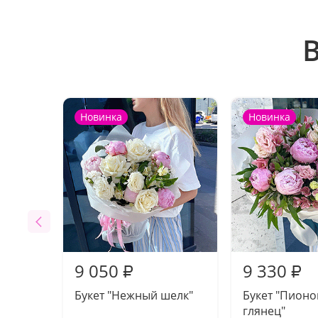
Новинка
Новинка
9 050
9 330
₽
₽
Букет "Нежный шелк"
Букет "Пион
глянец"