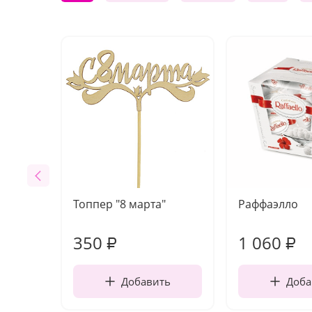
Топпер "8 марта"
Раффаэлло
350
1 060
₽
₽
Добавить
Доба