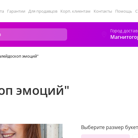
та
Гарантии
Для продавцов
Корп. клиентам
Контакты
Помощь
С
Город достав
Магнитого
Калейдоскоп эмоций"
оп эмоций"
Выберите размер букет