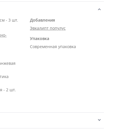
Роза Эквадор розовая 50 см - 3 шт.
Добавления
Эвкалипт популус
но-
Упаковка
Современная упаковка
ранжевая
тика
 - 2 шт.