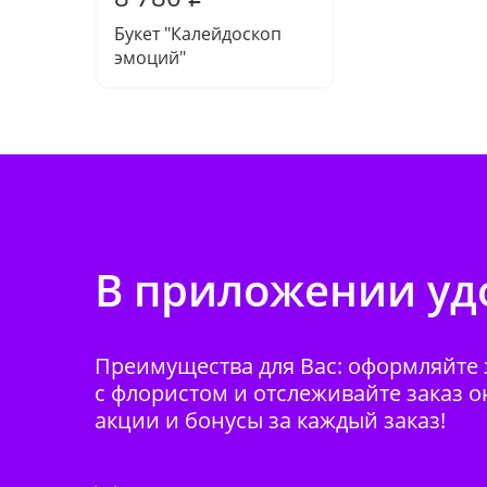
Букет "Калейдоскоп
эмоций"
В приложении удо
Преимущества для Вас: оформляйте з
с флористом и отслеживайте заказ о
акции и бонусы за каждый заказ!