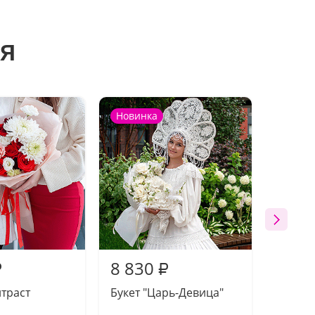
я
Новинка
8 830
8 66
₽
₽
нтраст
Букет "Царь-Девица"
Букет 