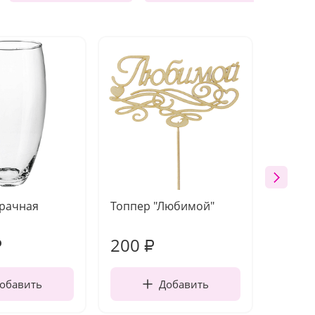
зрачная
Топпер "Любимой"
Открыт
работы
200
210
₽
₽
обавить
Добавить