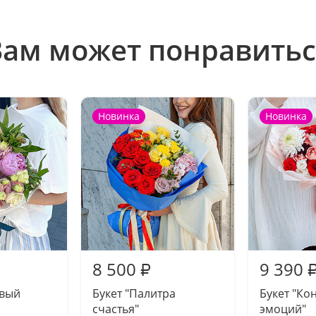
Вам может понравитьс
Новинка
Новинка
8 500
9 390
₽
овый
Букет "Палитра
Букет "Ко
счастья"
эмоций"