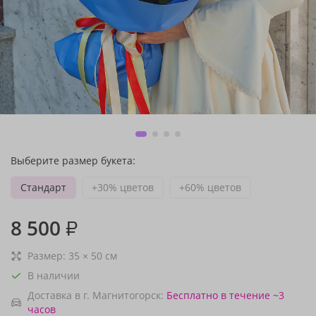
Выберите размер букета:
Стандарт
+30% цветов
+60% цветов
8 500
₽
Размер:
35
×
50
см
В наличии
Доставка в г. Магнитогорск:
Бесплатно
в течение ~3
часов