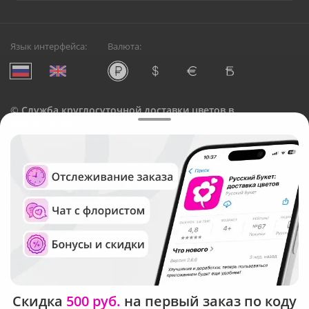
Язык интерфейса:
Валюта:
©
Служба круглосуточной доставки цветов в
Магнитогорске
Русский Букет, 2026
Общество с ограниченной ответственностью «Технология»
ОГРН: 1195476081745, ИНН: 5410081997
Юридический адрес: г. Новосибирск, ул. Ипподромская,
д.42, оф. 3
Рейтинг Русского букета
Скидка
500 руб.
на первый заказ по коду