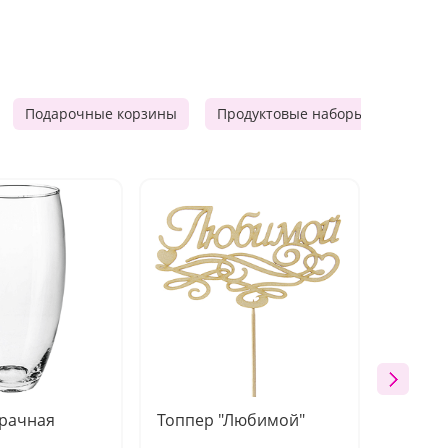
Подарочные корзины
Продуктовые наборы
Мужск
зрачная
Топпер "Любимой"
Открыт
работы