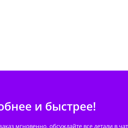
бнее и быстрее!
аказ мгновенно, обсуждайте все детали в ча