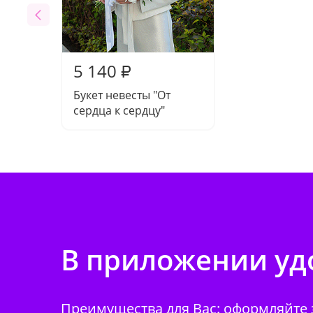
5 140
₽
Букет невесты "От
сердца к сердцу"
В приложении удо
Преимущества для Вас: оформляйте з