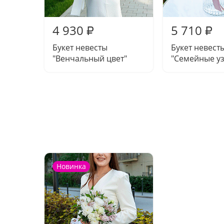
4 930
5 710
₽
₽
Букет невесты
Букет невест
"Венчальный цвет"
"Семейные у
Новинка