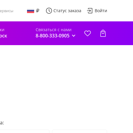
Статус заказа
Войти
ервисы
ки
Связаться с нами
рск
8-800-333-0905
а: