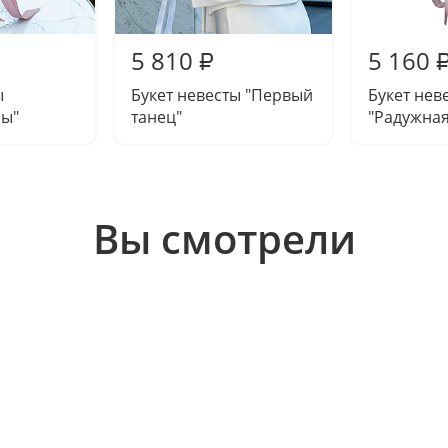
5 810
5 160
₽
ы
Букет невесты "Первый
Букет нев
зы"
танец"
"Радужная
Вы смотрели