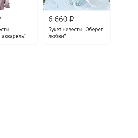
6 660
6 81
₽
₽
есты
Букет невесты "Оберег
Букет 
 акварель"
любви"
"Розов