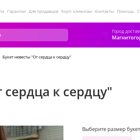
та
Гарантии
Для продавцов
Корп. клиентам
Контакты
Помощь
С
Город достав
Магнитого
Букет невесты "От сердца к сердцу"
 сердца к сердцу"
Выберите размер букет