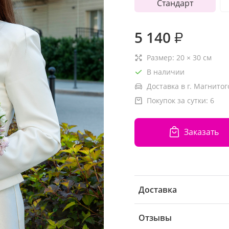
Стандарт
5 140
₽
Размер:
20
×
30
см
В наличии
Доставка в г. Магнитог
Покупок за сутки:
6
Заказать
Доставка
Отзывы