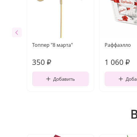
Топпер "8 марта"
Раффаэлло
350
1 060
₽
₽
Добавить
Доба