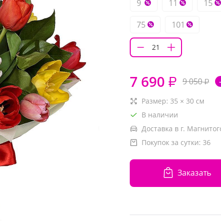
9
11
15
75
101
7 690
₽
9 050
₽
Размер:
35
×
30
см
В наличии
Доставка в г. Магнитог
Покупок за сутки:
36
Заказать