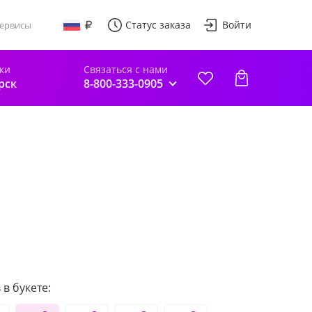
Статус заказа
Войти
ервисы
ки
Связаться с нами
рск
8-800-333-0905
в букете: