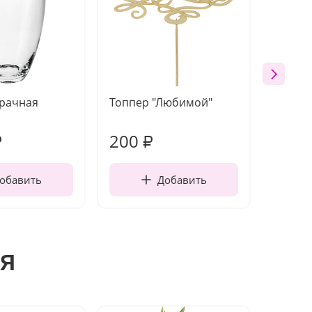
зрачная
Топпер "Любимой"
Открыт
работы
200
210
₽
₽
обавить
Добавить
я