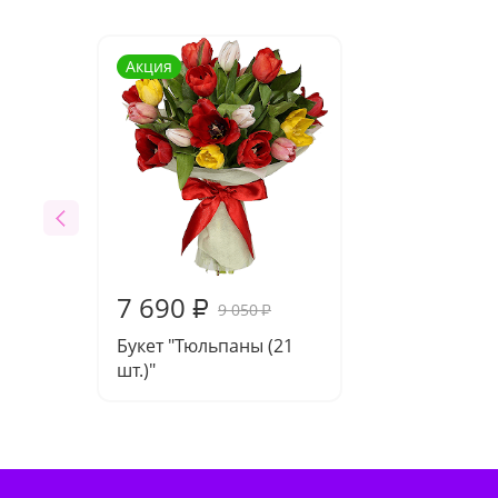
Акция
7 690
₽
9 050
₽
Букет "Тюльпаны (21
шт.)"