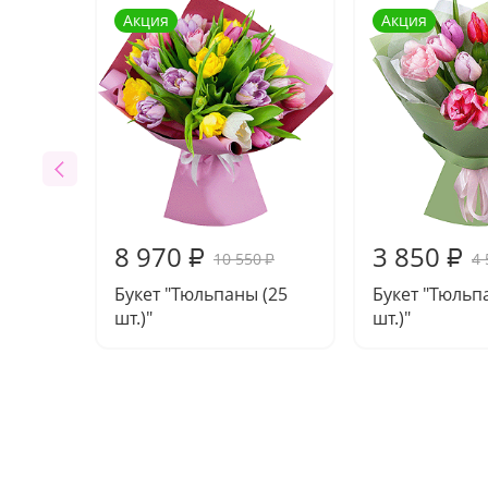
Акция
Акция
8 970
3 850
₽
₽
10 550
4 
₽
Букет "Тюльпаны (25
Букет "Тюльп
шт.)"
шт.)"