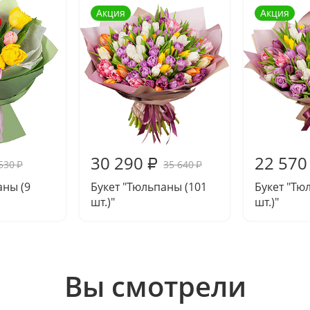
Акция
Акция
30 290
22 570
₽
530
35 640
₽
₽
аны (9
Букет "Тюльпаны (101
Букет "Тю
шт.)"
шт.)"
Вы смотрели