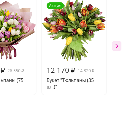
Акция
Акция
12 170
4 49
₽
₽
26 550
14 320
₽
₽
льпаны (75
Букет "Тюльпаны (35
Букет 
шт.)"
шт.)"