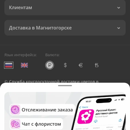
Клиентам
Доставка в Магнитогорске
Язык интерфейса:
Валюта:
©
Служба круглосуточной доставки цветов в
Магнитогорске
Русский Букет, 2026
Общество с ограниченной ответственностью «Технология»
ОГРН: 1195476081745, ИНН: 5410081997
Юридический адрес: г. Новосибирск, ул. Ипподромская,
д.42, оф. 3