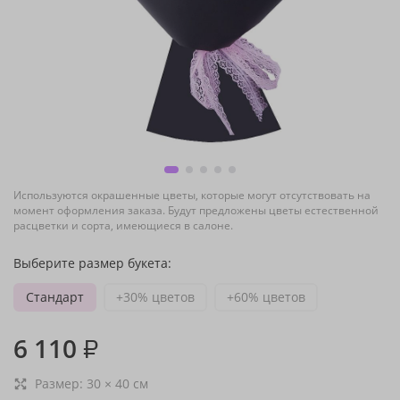
Используются окрашенные цветы, которые могут отсутствовать на
момент оформления заказа. Будут предложены цветы естественной
расцветки и сорта, имеющиеся в салоне.
Выберите размер букета:
Стандарт
+30% цветов
+60% цветов
6 110
₽
Размер:
30
×
40
см