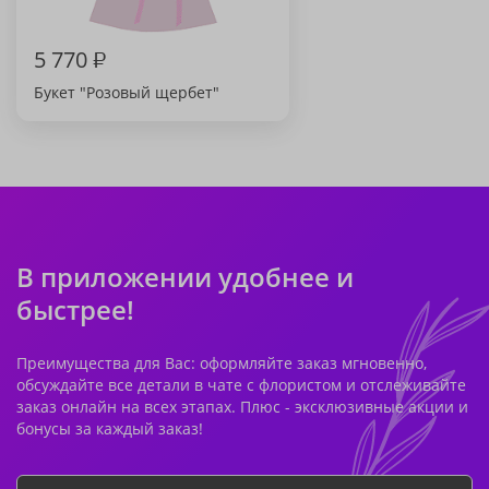
5 770
₽
Букет "Розовый щербет"
В приложении удобнее и
быстрее!
Преимущества для Вас: оформляйте заказ мгновенно,
обсуждайте все детали в чате с флористом и отслеживайте
заказ онлайн на всех этапах. Плюс - эксклюзивные акции и
бонусы за каждый заказ!