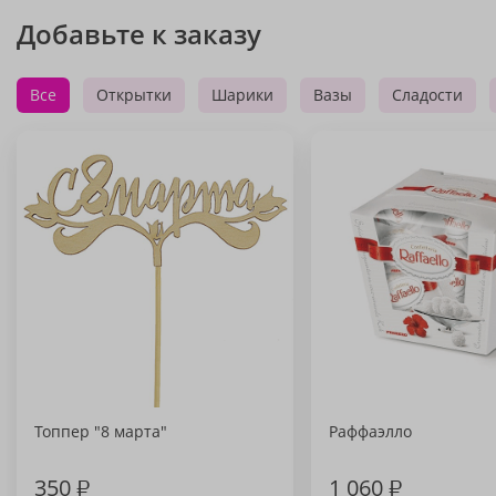
Добавьте к заказу
Все
Открытки
Шарики
Вазы
Сладости
Топпер "8 марта"
Раффаэлло
350
₽
1 060
₽