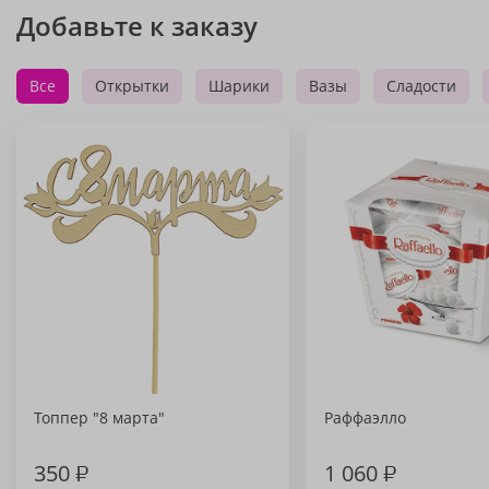
Добавьте к заказу
Все
Открытки
Шарики
Вазы
Сладости
Топпер "8 марта"
Раффаэлло
350
₽
1 060
₽