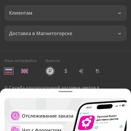
Клиентам
Доставка в Магнитогорске
Язык интерфейса:
Валюта:
©
Служба круглосуточной доставки цветов в
Магнитогорске
Русский Букет, 2026
Общество с ограниченной ответственностью «Технология»
ОГРН: 1195476081745, ИНН: 5410081997
Юридический адрес: г. Новосибирск, ул. Ипподромская,
д.42, оф. 3