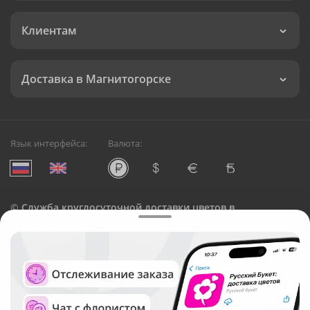
Клиентам
Доставка в Магнитогорске
Язык интерфейса:
Валюта:
©
Служба круглосуточной доставки цветов в
Магнитогорске
Русский Букет, 2026
Общество с ограниченной ответственностью «Технология»
ОГРН: 1195476081745, ИНН: 5410081997
Юридический адрес: г. Новосибирск, ул. Ипподромская,
д.42, оф. 3