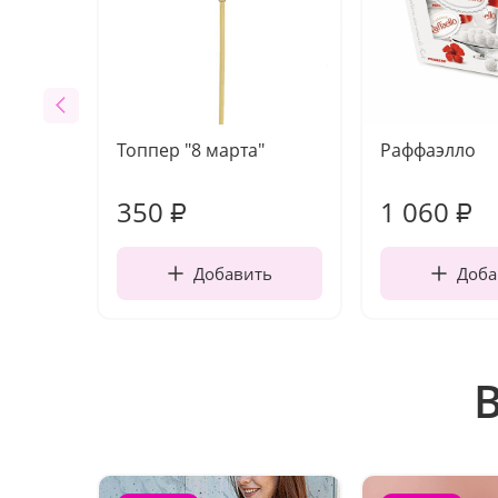
Топпер "8 марта"
Раффаэлло
350
1 060
₽
₽
Добавить
Доба