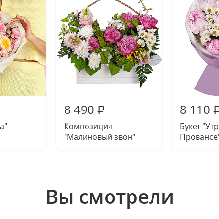
8 490
8 110
₽
а"
Композиция
Букет "Утр
"Малиновый звон"
Провансе
Вы смотрели