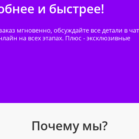
бнее и быстрее!
аказ мгновенно, обсуждайте все детали в ча
нлайн на всех этапах. Плюс - эксклюзивные
Почему мы?