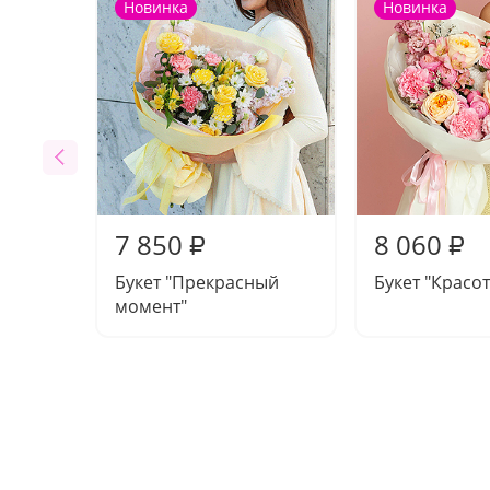
Новинка
Новинка
7 850
8 060
₽
₽
Букет "Прекрасный
Букет "Красот
момент"