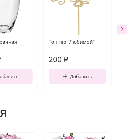
зрачная
Топпер "Любимой"
Открыт
работы
200
210
₽
₽
обавить
Добавить
я