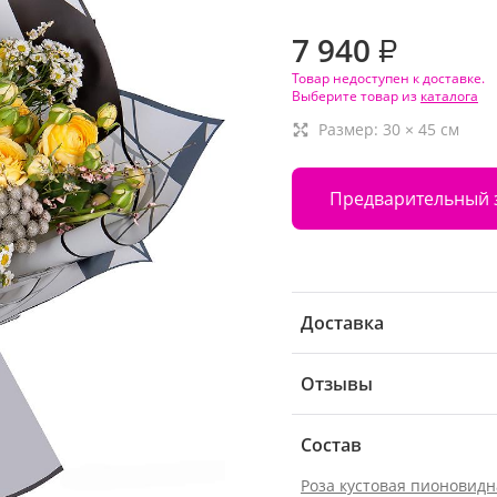
7 940
₽
Товар недоступен к доставке.
Выберите товар из
каталога
Размер:
30
×
45
см
Предварительный 
Доставка
Отзывы
Состав
Роза кустовая пионовидн