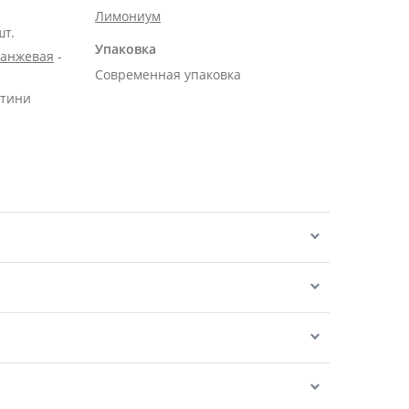
Лимониум
шт.
Упаковка
ранжевая
-
Современная упаковка
нтини