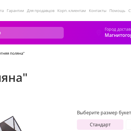
та
Гарантии
Для продавцов
Корп. клиентам
Контакты
Помощь
С
Город достав
Магнитого
етняя поляна"
ляна"
Выберите размер букет
Стандарт