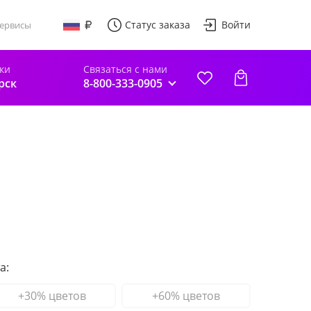
Статус заказа
Войти
ервисы
ки
Связаться с нами
рск
8-800-333-0905
а:
+30% цветов
+60% цветов