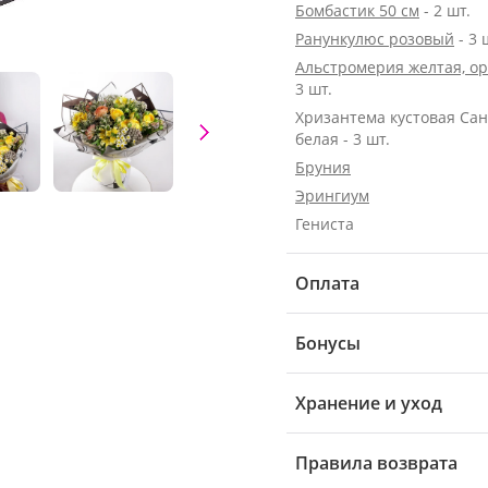
Бомбастик 50 см
- 2 шт.
Ранункулюс розовый
- 3 
Альстромерия желтая, о
3 шт.
Хризантема кустовая Са
белая - 3 шт.
Бруния
Эрингиум
Гениста
Оплата
Бонусы
Хранение и уход
Правила возврата