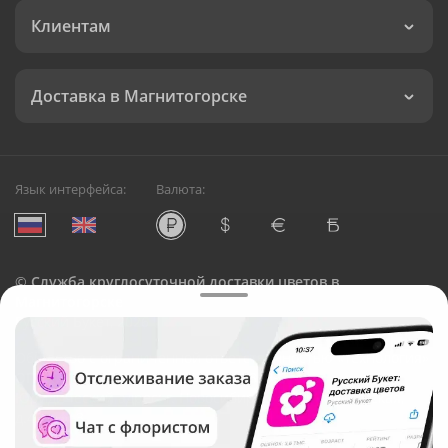
Клиентам
Доставка в Магнитогорске
Язык интерфейса:
Валюта:
©
Служба круглосуточной доставки цветов в
Магнитогорске
Русский Букет, 2026
Общество с ограниченной ответственностью «Технология»
ОГРН: 1195476081745, ИНН: 5410081997
Юридический адрес: г. Новосибирск, ул. Ипподромская,
д.42, оф. 3