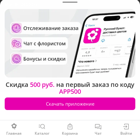
Магнитогорске
Русский Букет, 2026
Общество с ограниченной ответственностью «Технология»
ОГРН: 1195476081745, ИНН: 5410081997
Юридический адрес: г. Новосибирск, ул. Ипподромская,
д.42, оф. 3
Рейтинг Русского букета
Скидка
500 руб.
на первый заказ по коду
APP500
Скачать приложение
Заказать
Главная
Каталог
Корзина
Чат
Войти