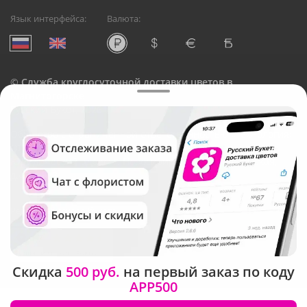
Язык интерфейса:
Валюта:
©
Служба круглосуточной доставки цветов в
Магнитогорске
Русский Букет, 2026
Общество с ограниченной ответственностью «Технология»
ОГРН: 1195476081745, ИНН: 5410081997
Юридический адрес: г. Новосибирск, ул. Ипподромская,
д.42, оф. 3
Рейтинг Русского букета
Скидка
500 руб.
на первый заказ по коду
APP500