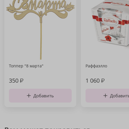
Топпер "8 марта"
Раффаэлло
350
₽
1 060
₽
Добавить
Добавит