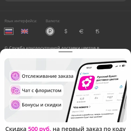
Язык интерфейса:
Валюта:
©
Служба круглосуточной доставки цветов в
Магнитогорске
Русский Букет, 2026
Общество с ограниченной ответственностью «Технология»
ОГРН: 1195476081745, ИНН: 5410081997
Юридический адрес: г. Новосибирск, ул. Ипподромская,
д.42, оф. 3
Рейтинг Русского букета
Скидка
500 руб.
на первый заказ по коду