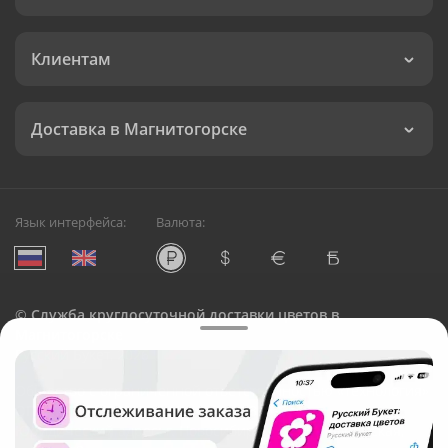
Клиентам
Доставка в Магнитогорске
Язык интерфейса:
Валюта:
©
Служба круглосуточной доставки цветов в
Магнитогорске
Русский Букет, 2026
Общество с ограниченной ответственностью «Технология»
ОГРН: 1195476081745, ИНН: 5410081997
Юридический адрес: г. Новосибирск, ул. Ипподромская,