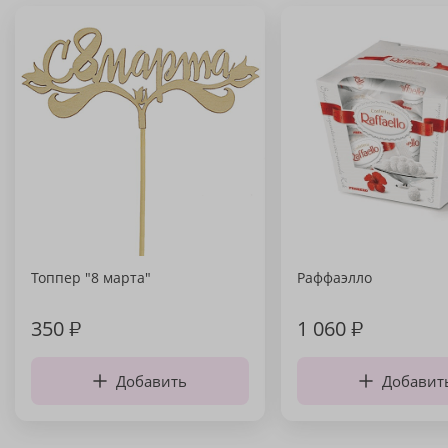
Топпер "8 марта"
Раффаэлло
350
₽
1 060
₽
Добавить
Добавит