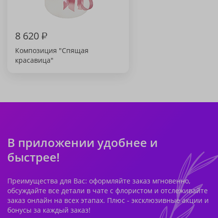
8 620
₽
Композиция "Спящая
красавица"
В приложении удобнее и
быстрее!
Преимущества для Вас: оформляйте заказ мгновенно,
обсуждайте все детали в чате с флористом и отслеживайте
заказ онлайн на всех этапах. Плюс - эксклюзивные акции и
бонусы за каждый заказ!