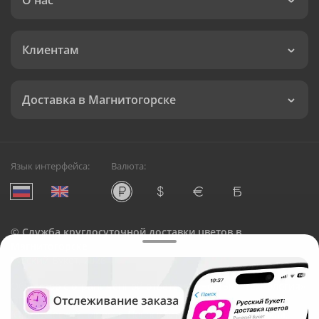
О нас
Клиентам
Доставка в Магнитогорске
Язык интерфейса:
Валюта:
©
Служба круглосуточной доставки цветов в
Магнитогорске
Русский Букет, 2026
Общество с ограниченной ответственностью «Технология»
ОГРН: 1195476081745, ИНН: 5410081997
Юридический адрес: г. Новосибирск, ул. Ипподромская,