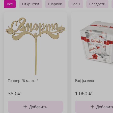
Все
Открытки
Шарики
Вазы
Сладости
Топпер "8 марта"
Раффаэлло
350
₽
1 060
₽
Добавить
Добавит