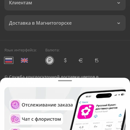
Клиентам
Доставка в Магнитогорске
Язык интерфейса:
Валюта:
©
Служба круглосуточной доставки цветов в
Магнитогорске
Русский Букет, 2026
Общество с ограниченной ответственностью «Технология»
ОГРН: 1195476081745, ИНН: 5410081997
Юридический адрес: г. Новосибирск, ул. Ипподромская,
д.42, оф. 3