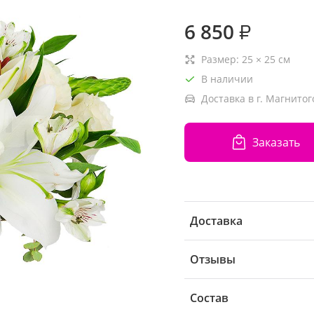
6 850
₽
Размер:
25
×
25
см
В наличии
Доставка в г. Магнитог
Заказать
Доставка
Отзывы
Состав