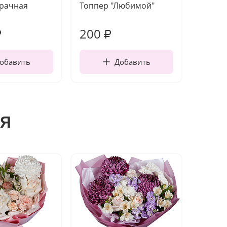
зрачная
Топпер "Любимой"
Открыт
работы
200
210
₽
₽
обавить
Добавить
я