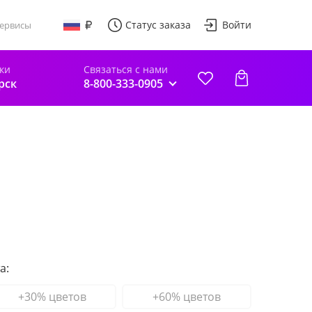
Статус заказа
Войти
ервисы
ки
Связаться с нами
рск
8-800-333-0905
а:
+30% цветов
+60% цветов