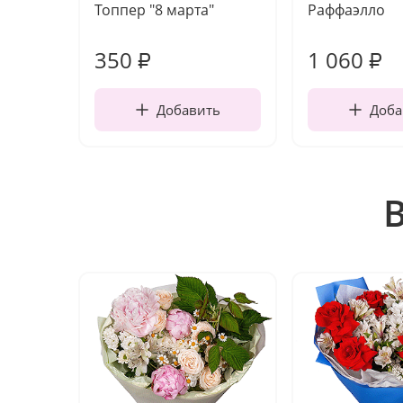
Топпер "8 марта"
Раффаэлло
350
1 060
₽
₽
Добавить
Доба