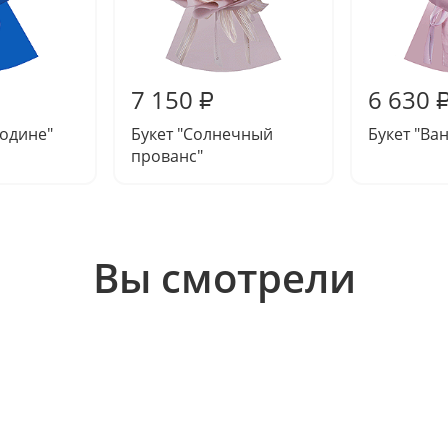
7 150
6 630
₽
Родине"
Букет "Солнечный
Букет "Ва
прованс"
Вы смотрели