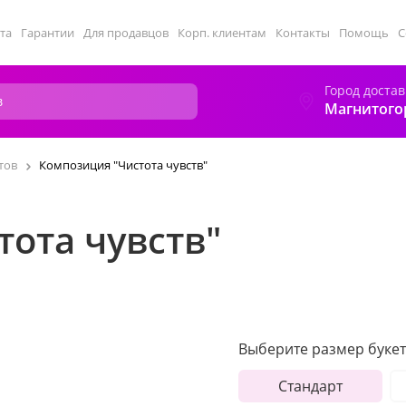
та
Гарантии
Для продавцов
Корп. клиентам
Контакты
Помощь
С
Город достав
Магнитого
тов
Композиция "Чистота чувств"
ота чувств"
Выберите размер букет
Стандарт