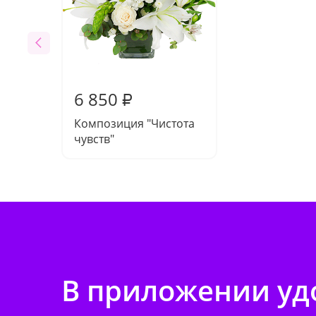
6 850
₽
Композиция "Чистота
чувств"
В приложении удо