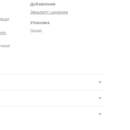
Добавления
Эвкалипт цинерия
карди
Упаковка
Оазис
но-
нтини