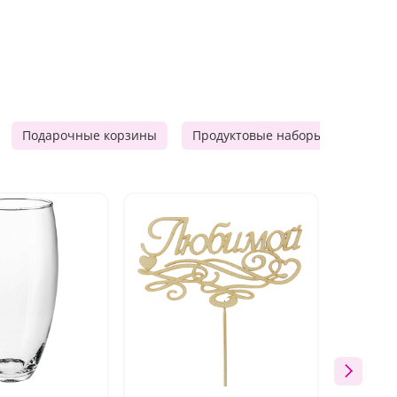
Подарочные корзины
Продуктовые наборы
Мужск