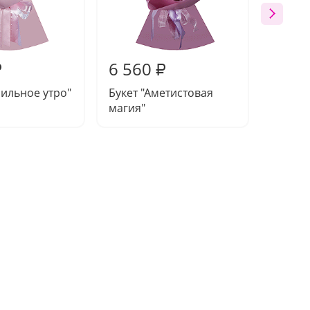
6 560
7 46
₽
₽
нильное утро"
Букет "Аметистовая
Букет 
магия"
класси