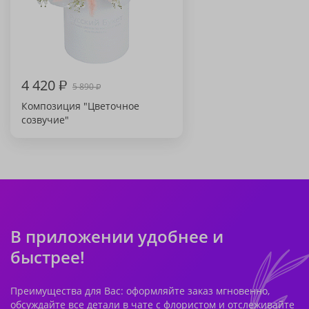
4 420
₽
5 890
₽
Композиция "Цветочное
созвучие"
В приложении удобнее и
быстрее!
Преимущества для Вас: оформляйте заказ мгновенно,
обсуждайте все детали в чате с флористом и отслеживайте