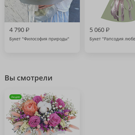
4 790
₽
5 060
₽
Букет "Философия природы"
Букет "Рапсодия люб
Вы смотрели
Акция