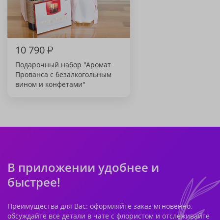
10 790
₽
Подарочный набор "Аромат
Прованса с безалкогольным
вином и конфетами"
В приложении удобнее и
быстрее!
Преимущества для Вас: оформляйте заказ мгновенно,
обсуждайте все детали в чате с флористом и отслеживайте