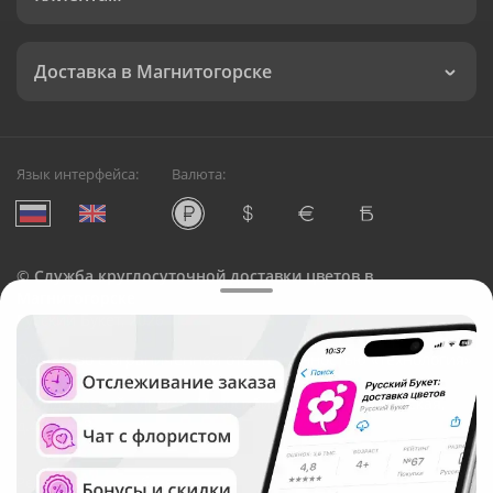
Доставка в Магнитогорске
Язык интерфейса:
Валюта:
©
Служба круглосуточной доставки цветов в
Магнитогорске
Русский Букет, 2026
Общество с ограниченной ответственностью «Технология»
ОГРН: 1195476081745, ИНН: 5410081997
Юридический адрес: г. Новосибирск, ул. Ипподромская,
д.42, оф. 3
Рейтинг Русского букета