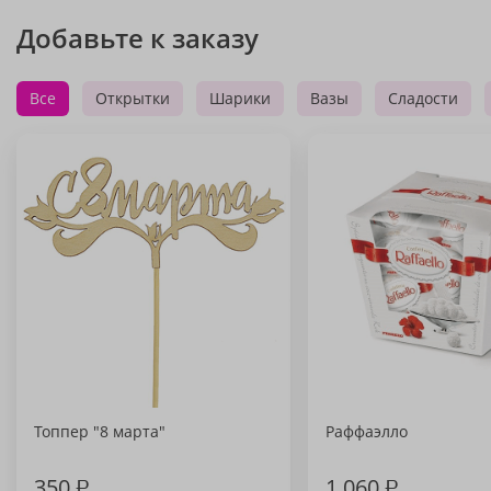
Добавьте к заказу
Все
Открытки
Шарики
Вазы
Сладости
Топпер "8 марта"
Раффаэлло
350
₽
1 060
₽