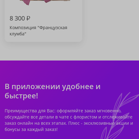
8 300
₽
Композиция "Французская
клумба"
В приложении удобнее и
быстрее!
Преимущества для Вас: оформляйте заказ мгновенно,
обсуждайте все детали в чате с флористом и отслеживайте
заказ онлайн на всех этапах. Плюс - эксклюзивные акции и
бонусы за каждый заказ!