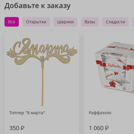
Добавьте к заказу
Все
Открытки
Шарики
Вазы
Сладости
Топпер "8 марта"
Раффаэлло
350
₽
1 060
₽