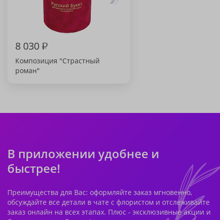
8 030
₽
Композиция "Страстный
роман"
В приложении удобнее и
быстрее!
Преимущества для Вас: оформляйте заказ мгновенно,
обсуждайте все детали в чате с флористом и отслеживайте
заказ онлайн на всех этапах. Плюс - эксклюзивные акции и