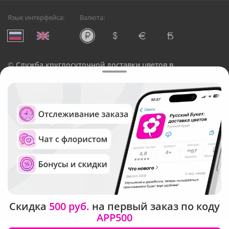
Язык интерфейса:
Валюта:
©
Служба круглосуточной доставки цветов в
Магнитогорске
Русский Букет, 2026
Общество с ограниченной ответственностью «Технология»
ОГРН: 1195476081745, ИНН: 5410081997
Юридический адрес: г. Новосибирск, ул. Ипподромская,
д.42, оф. 3
Рейтинг Русского букета
Скидка
500 руб.
на первый заказ по коду
APP500